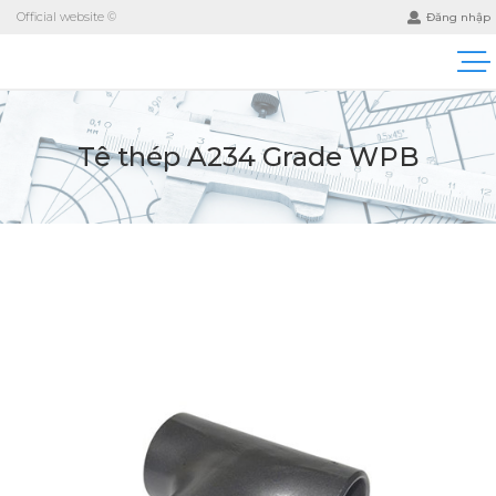
Official website ©
Đăng nhập
Tê thép A234 Grade WPB