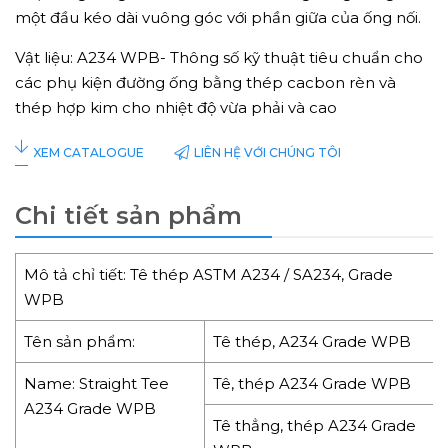
một đầu kéo dài vuông góc với phần giữa của ống nối.
Vật liệu: A234 WPB- Thông số kỹ thuật tiêu chuẩn cho
các phụ kiện đường ống bằng thép cacbon rèn và
thép hợp kim cho nhiệt độ vừa phải và cao
LIÊN HỆ VỚI CHÚNG TÔI
XEM CATALOGUE
Chi tiết sản phẩm
Mô tả chỉ tiết: Tê thép ASTM A234 / SA234, Grade
WPB
Tên sản phẩm:
Tê thép, A234 Grade WPB
Name: Straight Tee
Tê, thép A234 Grade WPB
A234 Grade WPB
Tê thẳng, thép A234 Grade