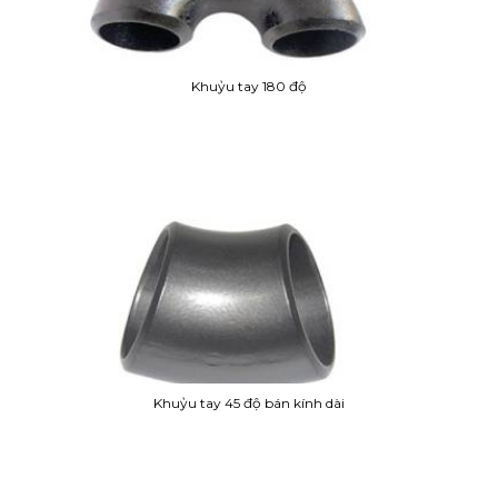
Khuỷu tay 180 độ
Khuỷu tay 45 độ bán kính dài