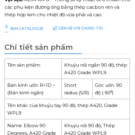
các phụ kiện đường ống bằng thép cacbon rèn và
thép hợp kim cho nhiệt độ vừa phải và cao.
LIÊN HỆ VỚI CHÚNG TÔI
XEM CATALOGUE
Chi tiết sản phẩm
Tên sản phẩm:
Khuỷu nối ngắn 90 độ, thép
A420 Grade WPL9
Bán kính uốn: R=1D –
Short
Góc uốn: 90
(Bán kính ngắn)
radius (S/R)
độ ( 90⁰)
Tên khác của khuỷu tay 90 độ, thép A420, Grade
WPL9
Name: Elbow 90
Khuỷu nối 90 độ, Thép
Degrees, A420 Grade
A420 Grade WPL9