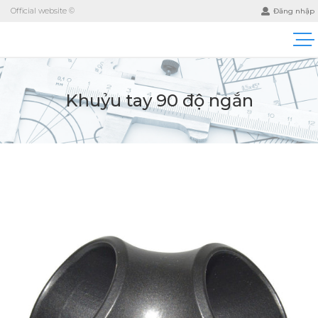
Official website ©
Đăng nhập
Khuỷu tay 90 độ ngắn