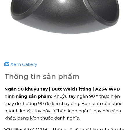
Xem Gallery
Thông tin sản phẩm
Ngắn 90 khuỷu tay | Butt Weld Fitting | A234 WPB
Tính năng sản phẩm:
Khuỷu tay ngắn 90 ° thực hiện
thay đổi hướng 90 độ khi chạy ống. Bán kính của khúc
quanh khuỷu tay này là “bán kính ngắn”, hay nói cách
khác, bằng kích thước danh nghĩa.
Vật liệu:
A234 WPB – Thông số kỹ thuật tiêu chuẩn cho