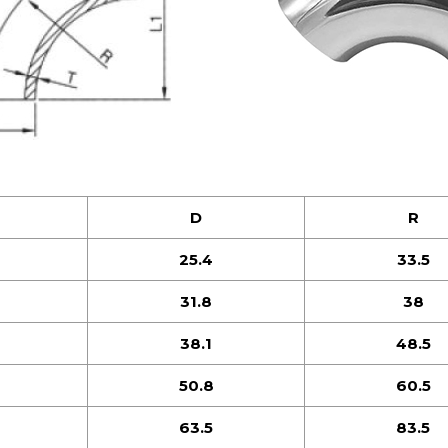
D
R
25.4
33.5
31.8
38
38.1
48.5
50.8
60.5
63.5
83.5