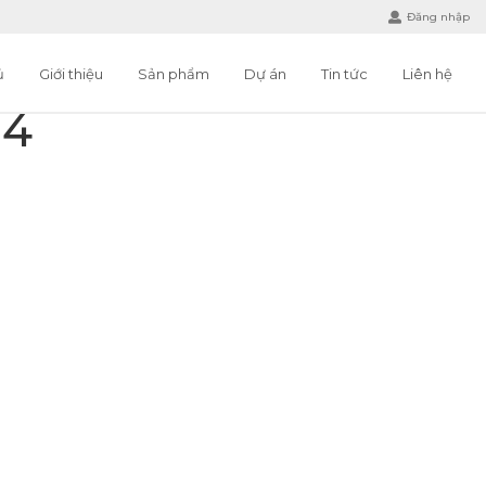
Đăng nhập
ủ
Giới thiệu
Sản phẩm
Dự án
Tin tức
Liên hệ
04