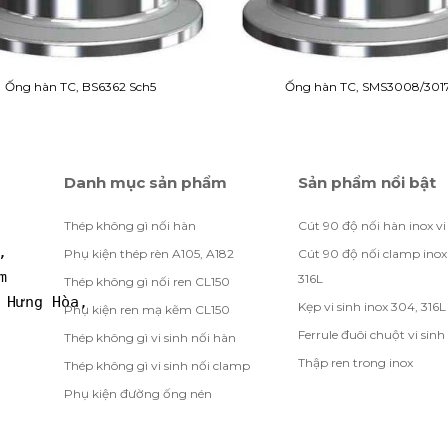
Ống hàn TC, BS6362 Sch5
Ống hàn TC, SMS3008/301
Danh mục sản phẩm
Sản phẩm nổi bật
Thép không gì nối hàn
Cút 90 độ nối hàn inox vi
, 
Phụ kiện thép rèn A105, A182
Cút 90 độ nối clamp inox
m
316L
Thép không gì nối ren CL150
 Hưng Hòa, 
Kẹp vi sinh inox 304, 316L
Phụ kiện ren mạ kẽm CL150
Ferrule đuôi chuột vi sinh
Thép không gì vi sinh nối hàn
Thập ren trong inox
Thép không gì vi sinh nối clamp
Phụ kiện đường ống nén