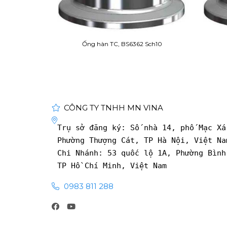
Ống hàn TC, BS6362 Sch10
CÔNG TY TNHH MN VINA
Trụ sở đăng ký: Số nhà 14, phố Mạc Xá
Phường Thượng Cát, TP Hà Nội, Việt Na
Chi Nhánh: 53 quốc lộ 1A, Phường Bình
TP Hồ Chí Minh, Việt Nam
0983 811 288