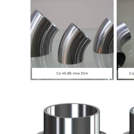
Co 45 độ inox 304
Cú