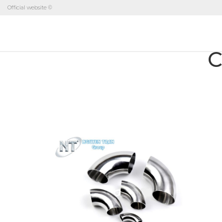
Official website ©
C