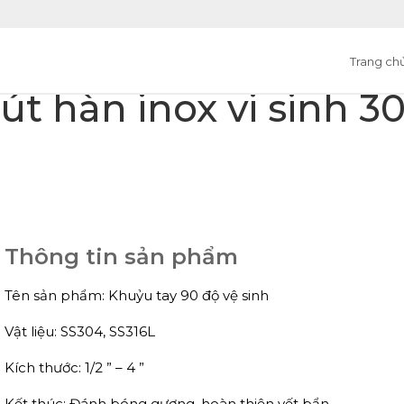
Trang ch
út hàn inox vi sinh 3
Thông tin sản phẩm
Tên sản phẩm: Khuỷu tay 90 độ vệ sinh
Vật liệu: SS304, SS316L
Kích thước: 1/2 ” – 4 ”
Kết thúc: Đánh bóng gương, hoàn thiện vết bẩn.