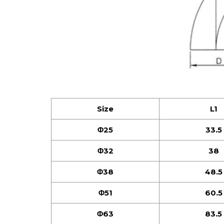
Size
L1
Φ25
33.5
Φ32
38
Φ38
48.5
Φ51
60.5
Φ63
83.5