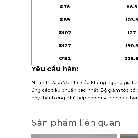
Φ76
88.5
Φ89
103.5
Φ102
127
Φ127
190.5
Φ152
228.
Yêu cầu hàn:
Nhận thức được nhu cầu không ngừng gia tăng
ứng các tiêu chuẩn cao nhất. Bộ giảm tốc có 
dày thành ống phù hợp cho quy trình của bạn
Sản phẩm liên quan