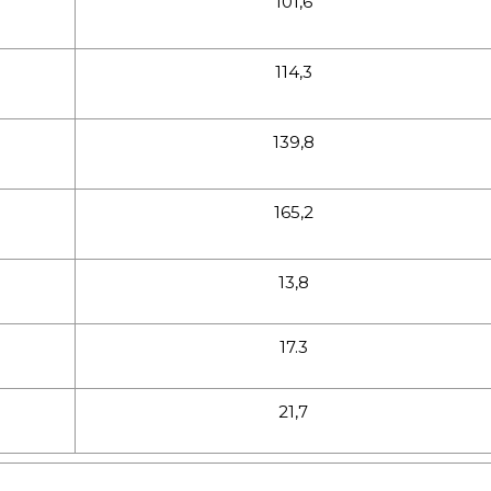
101,6
114,3
139,8
165,2
13,8
17.3
21,7