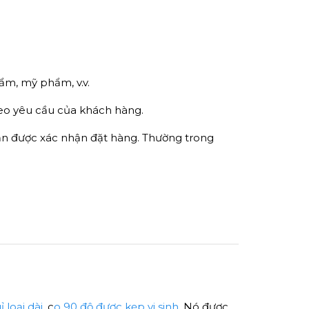
ẩm, mỹ phẩm, v.v.
heo yêu cầu của khách hàng.
ận được xác nhận đặt hàng. Thường trong
 loại dài
, c
o 90 độ được kẹp vi sinh
. Nó được