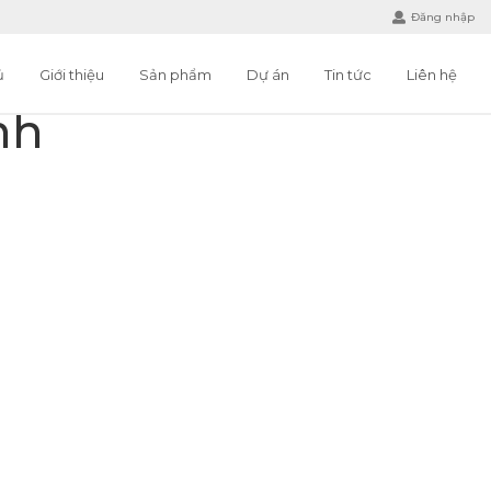
Đăng nhập
ủ
Giới thiệu
Sản phẩm
Dự án
Tin tức
Liên hệ
nh