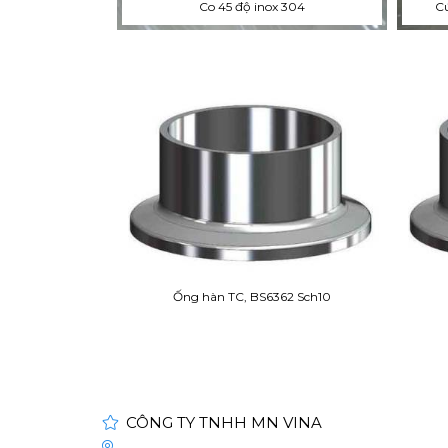
Co 45 độ inox 304
Cú
Ống hàn TC, BS6362 Sch10
CÔNG TY TNHH MN VINA