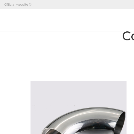
Official website ©
C