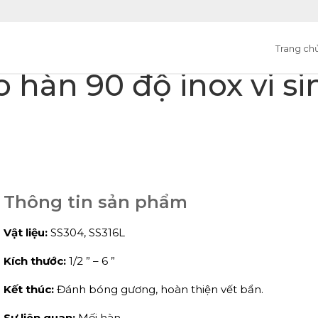
Trang ch
o hàn 90 độ inox vi si
Thông tin sản phẩm
Vật liệu:
SS304, SS316L
Kích thước:
1/2 ” – 6 ”
Kết thúc:
Đánh bóng gương, hoàn thiện vết bẩn.
Sự liên quan:
Mối hàn