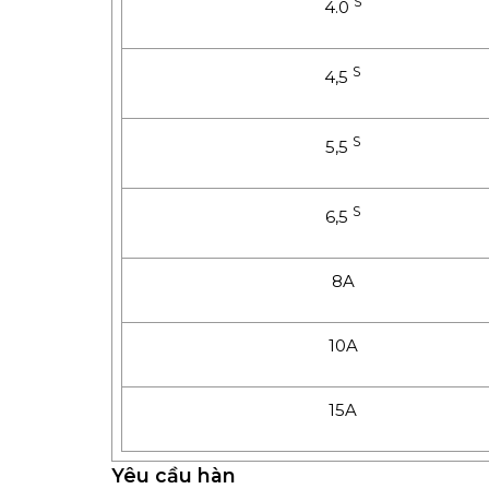
S
4.0
S
4,5
S
5,5
S
6,5
8A
10A
15A
Yêu cầu hàn