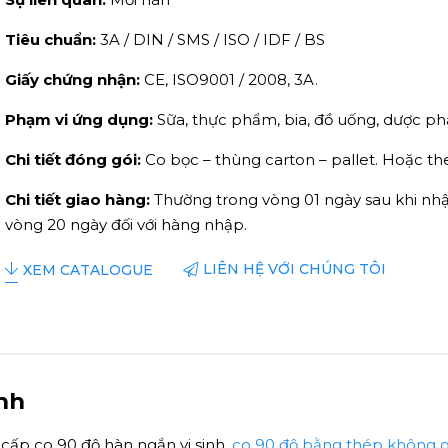
Tiêu chuẩn:
3A / DIN / SMS / ISO / IDF / BS
Giấy chứng nhận:
CE, ISO9001 / 2008, 3A.
Phạm vi ứng dụng:
Sữa, thực phẩm, bia, đồ uống, dược ph
Chi tiết đóng gói:
Co bọc – thùng carton – pallet. Hoặc t
Chi tiết giao hàng:
Thường trong vòng 01 ngày sau khi nh
vòng 20 ngày đối với hàng nhập.
LIÊN HỆ VỚI CHÚNG TÔI
XEM CATALOGUE
inh
g cấp co 90 độ hàn ngắn vi sinh,
co 90 độ bằng thép không gỉ