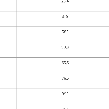
25.4
31,8
38.1
50,8
63,5
76,3
89.1