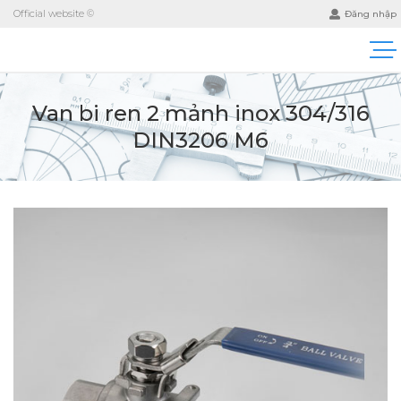
Official website ©
Đăng nhập
Van bi ren 2 mảnh inox 304/316
DIN3206 M6