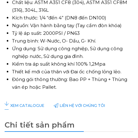
Chất liệu: ASTM A351 CF8 (304), ASTM A351 CF8M
(316), 304L, 316L
Kích thước: 1/4 “đến 4” (DN8 đến DN100)
Nguồn: Vận hành bằng tay (Tay cầm đòn khóa)
Tỷ lệ áp suất: 2000PSI / PN63
Trung bình: W-Nước, O- Dầu, G- Khí.
Ứng dụng: Sử dụng công nghiệp, Sử dụng công
nghiệp nước, Sử dụng gia đình.
Kiểm tra áp suất không khí 100% 1,2Mpa
Thiết kế mới của thân với Đai ốc chống lỏng lẻo.
Đóng gói thông thường: Bao PP + Thùng + Thùng
ván ép hoặc Pallet.
LIÊN HỆ VỚI CHÚNG TÔI
XEM CATALOGUE
Chi tiết sản phẩm