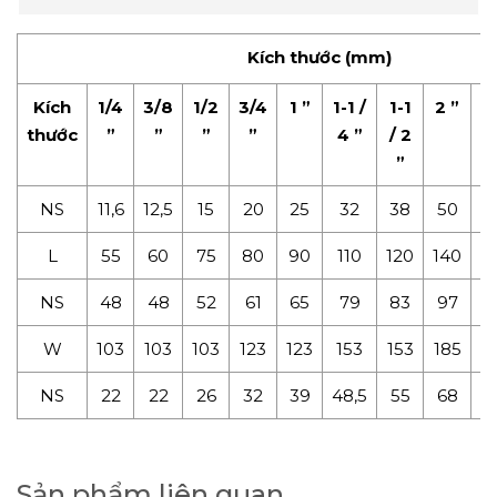
Kích thước (mm)
Kích
1/4
3/8
1/2
3/4
1 ”
1-1 /
1-1
2 ”
2
thước
”
”
”
”
4 ”
/ 2
/
”
NS
11,6
12,5
15
20
25
32
38
50
6
L
55
60
75
80
90
110
120
140
1
NS
48
48
52
61
65
79
83
97
1
W
103
103
103
123
123
153
153
185
2
NS
22
22
26
32
39
48,5
55
68
8
Sản phẩm liên quan