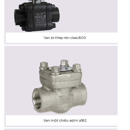
Van bi thép rèn class 800
Van một chiều astm a182