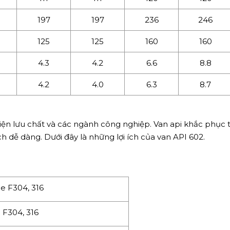
197
197
236
246
125
125
160
160
4.3
4.2
6.6
8.8
4.2
4.0
6.3
8.7
ện lưu chất và các ngành công nghiệp. Van api khắc phục tì
ch dễ dàng. Dưới đây là những lợi ích của van API 602.
e F304, 316
 F304, 316