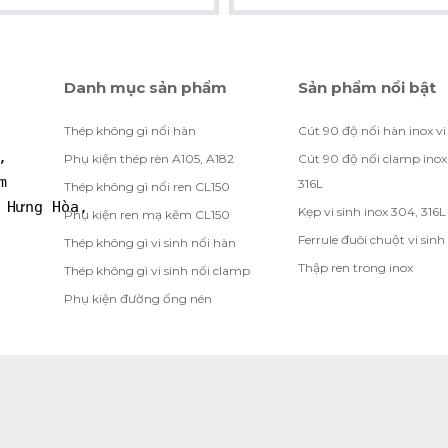
Danh mục sản phẩm
Sản phẩm nổi bật
Thép không gì nối hàn
Cút 90 độ nối hàn inox vi
, 
Phụ kiện thép rèn A105, A182
Cút 90 độ nối clamp inox
m
316L
Thép không gì nối ren CL150
 Hưng Hòa, 
Kẹp vi sinh inox 304, 316L
Phụ kiện ren mạ kẽm CL150
Ferrule đuôi chuột vi sinh
Thép không gì vi sinh nối hàn
Thập ren trong inox
Thép không gì vi sinh nối clamp
Phụ kiện đường ống nén