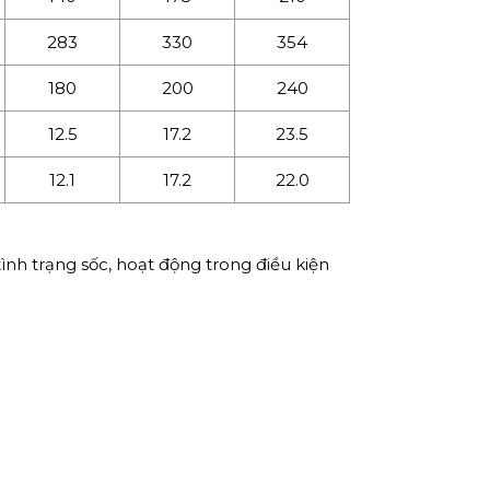
283
330
354
180
200
240
12.5
17.2
23.5
12.1
17.2
22.0
nh trạng sốc, hoạt động trong điều kiện