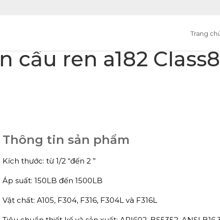
Trang ch
n cầu ren a182 Class
Thông tin sản phẩm
Kích thước: từ 1/2 “đến 2 ”
Áp suất: 150LB đến 1500LB
Vật chất: A105, F304, F316, F304L và F316L
Tiêu chuẩn thiết kế và sản xuất: API602, BS5352, ANSI B16.