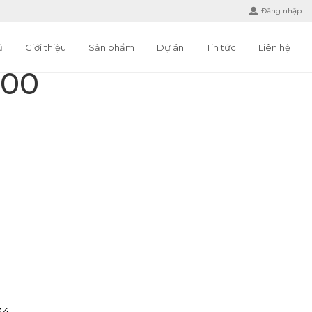
Đăng nhập
ủ
Giới thiệu
Sản phẩm
Dự án
Tin tức
Liên hệ
800
34.