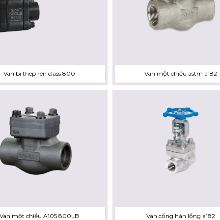
Van bi thép rèn class 800
Van một chiều astm a182
Van một chiều A105 800LB
Van cổng hàn lồng a182