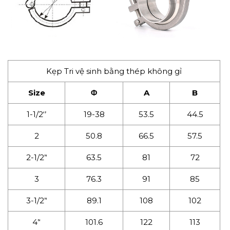
Kẹp Tri vệ sinh bằng thép không gỉ
Size
Φ
A
B
1-1/2‘’
19-38
53.5
44.5
2
50.8
66.5
57.5
2-1/2’‘
63.5
81
72
3
76.3
91
85
3-1/2’‘
89.1
108
102
4’‘
101.6
122
113