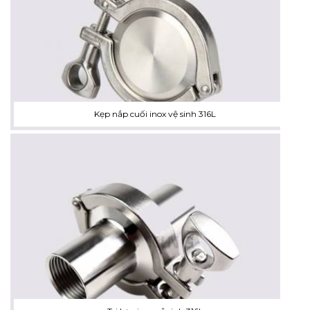
Kẹp nắp cuối inox vệ sinh 316L