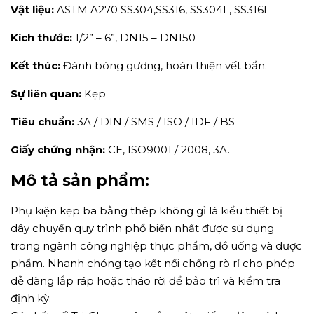
Vật liệu:
ASTM A270 SS304,SS316, SS304L, SS316L
Kích thước:
1/2” – 6”, DN15 – DN150
Kết thúc:
Đánh bóng gương, hoàn thiện vết bẩn.
Sự liên quan:
Kẹp
Tiêu chuẩn:
3A / DIN / SMS / ISO / IDF / BS
Giấy chứng nhận:
CE, ISO9001 / 2008, 3A.
Mô tả sản phẩm:
Phụ kiện kẹp ba bằng thép không gỉ là kiểu thiết bị
dây chuyền quy trình phổ biến nhất được sử dụng
trong ngành công nghiệp thực phẩm, đồ uống và dược
phẩm. Nhanh chóng tạo kết nối chống rò rỉ cho phép
dễ dàng lắp ráp hoặc tháo rời để bảo trì và kiểm tra
định kỳ.