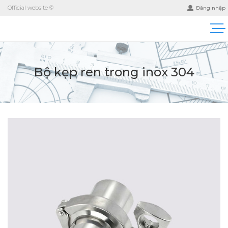
Official website ©
Đăng nhập
Bộ kẹp ren trong inox 304