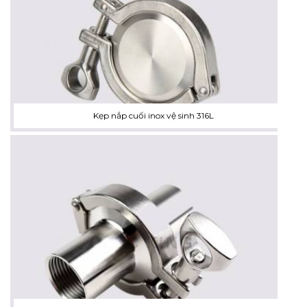
Kẹp nắp cuối inox vệ sinh 316L