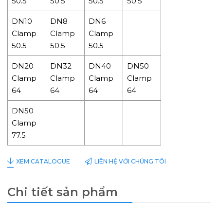
50.5
50.5
50.5
50.5
DN10
DN8
DN6
Clamp
Clamp
Clamp
50.5
50.5
50.5
DN20
DN32
DN40
DN50
Clamp
Clamp
Clamp
Clamp
64
64
64
64
DN50
Clamp
77.5
LIÊN HỆ VỚI CHÚNG TÔI
XEM CATALOGUE
Chi tiết sản phẩm