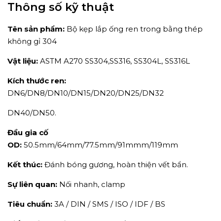
Thông số kỹ thuật
Tên sản phẩm:
Bộ kẹp lắp ống ren trong bằng thép
không gỉ 304
Vật liệu:
ASTM A270 SS304,SS316, SS304L, SS316L
Kích thước ren:
DN6/DN8/DN10/DN15/DN20/DN25/DN32
DN40/DN50.
Đầu gia cố
OD:
50.5mm/64mm/77.5mm/91mmm/119mm
Kết thúc:
Đánh bóng gương, hoàn thiện vết bẩn.
Sự liên quan:
Nối nhanh, clamp
Tiêu chuẩn:
3A / DIN / SMS / ISO / IDF / BS