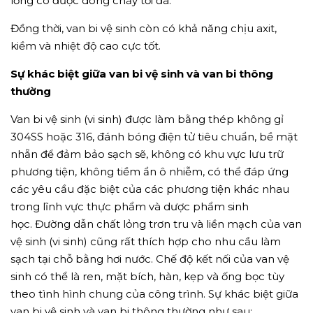
lỏng có được dòng chảy tối đa.
Đồng thời, van bi vệ sinh còn có khả năng chịu axit,
kiềm và nhiệt độ cao cực tốt.
Sự khác biệt giữa van bi vệ sinh và van bi thông
thường
Van bi vệ sinh (vi sinh) được làm bằng thép không gỉ
304SS hoặc 316, đánh bóng điện tử tiêu chuẩn, bề mặt
nhẵn để đảm bảo sạch sẽ, không có khu vực lưu trữ
phương tiện, không tiềm ẩn ô nhiễm, có thể đáp ứng
các yêu cầu đặc biệt của các phương tiện khác nhau
trong lĩnh vực thực phẩm và dược phẩm sinh
học. Đường dẫn chất lỏng trơn tru và liền mạch của van
vệ sinh (vi sinh) cũng rất thích hợp cho nhu cầu làm
sạch tại chỗ bằng hơi nước. Chế độ kết nối của van vệ
sinh có thể là ren, mặt bích, hàn, kẹp và ống bọc tùy
theo tình hình chung của công trình. Sự khác biệt giữa
van bi vệ sinh và van bi thông thường như sau: