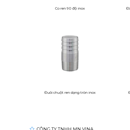
Co ren 90 độ inox
Đầ
Đuôi chuột ren dạng tròn inox
CÔNG TY TNHH MN VINA