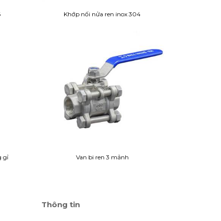
6
Khớp nối nửa ren inox 304
 gỉ
Van bi ren 3 mảnh
Thông tin