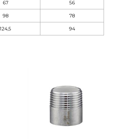
67
56
98
78
124,5
94