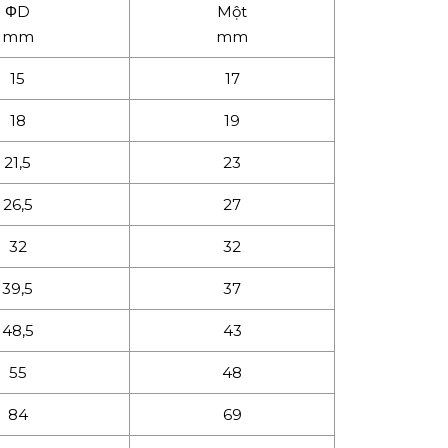
ΦD
Một
mm
mm
15
17
18
19
21,5
23
26,5
27
32
32
39,5
37
48,5
43
55
48
84
69