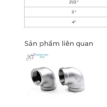
21/2 “
3 “
4″
Sản phẩm liên quan