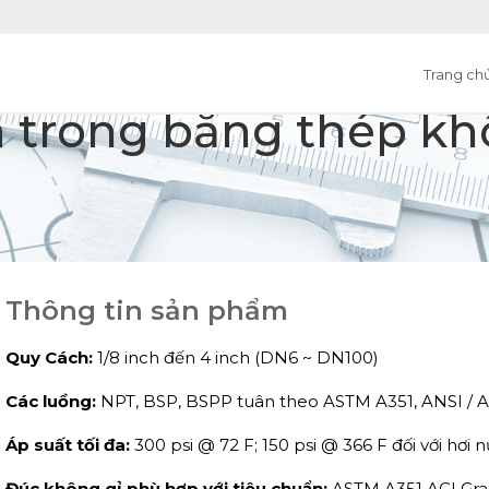
Trang ch
n trong bằng thép kh
Thông tin sản phẩm
Quy Cách:
1/8 inch đến 4 inch (DN6 ~ DN100)
Các luồng:
NPT, BSP, BSPP tuân theo ASTM A351,
ANSI / 
Áp suất tối đa:
300 psi @ 72 F; 150 psi @ 366 F đối với hơi 
Đúc không gỉ phù hợp với tiêu chuẩn:
ASTM A351 ACI Grad