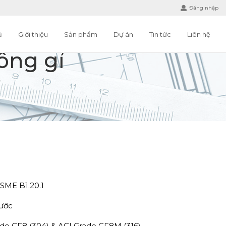
Đăng nhập
ủ
Giới thiệu
Sản phẩm
Dự án
Tin tức
Liên hệ
ông gỉ
ASME B1.20.1
nước
e CF8 (304) & ACI Grade CF8M (316)