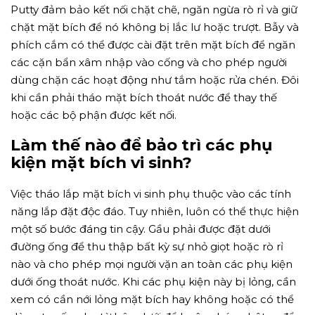
Putty đảm bảo kết nối chặt chẽ, ngăn ngừa rò rỉ và giữ
chặt mặt bích để nó không bị lắc lư hoặc trượt. Bẫy và
phích cắm có thể được cài đặt trên mặt bích để ngăn
các cặn bẩn xâm nhập vào cống và cho phép người
dùng chặn các hoạt động như tắm hoặc rửa chén. Đôi
khi cần phải tháo mặt bích thoát nước để thay thế
hoặc các bộ phận được kết nối.
Làm thế nào để bảo trì các phụ
kiện mặt bích vi sinh?
Việc tháo lắp mặt bích vi sinh phụ thuộc vào các tính
năng lắp đặt độc đáo. Tuy nhiên, luôn có thể thực hiện
một số bước đáng tin cậy. Gầu phải được đặt dưới
đường ống để thu thập bất kỳ sự nhỏ giọt hoặc rò rỉ
nào và cho phép mọi người vặn an toàn các phụ kiện
dưới ống thoát nước. Khi các phụ kiện này bị lỏng, cần
xem có cần nới lỏng mặt bích hay không hoặc có thể