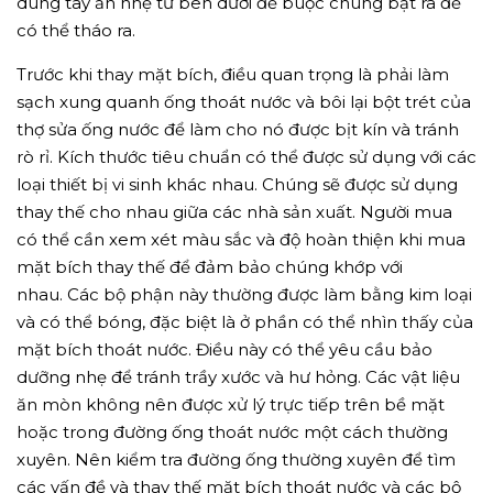
dùng tay ấn nhẹ từ bên dưới để buộc chúng bật ra để
có thể tháo ra.
Trước khi thay mặt bích, điều quan trọng là phải làm
sạch xung quanh ống thoát nước và bôi lại bột trét của
thợ sửa ống nước để làm cho nó được bịt kín và tránh
rò rỉ. Kích thước tiêu chuẩn có thể được sử dụng với các
loại thiết bị vi sinh khác nhau. Chúng sẽ được sử dụng
thay thế cho nhau giữa các nhà sản xuất. Người mua
có thể cần xem xét màu sắc và độ hoàn thiện khi mua
mặt bích thay thế để đảm bảo chúng khớp với
nhau. Các bộ phận này thường được làm bằng kim loại
và có thể bóng, đặc biệt là ở phần có thể nhìn thấy của
mặt bích thoát nước. Điều này có thể yêu cầu bảo
dưỡng nhẹ để tránh trầy xước và hư hỏng. Các vật liệu
ăn mòn không nên được xử lý trực tiếp trên bề mặt
hoặc trong đường ống thoát nước một cách thường
xuyên. Nên kiểm tra đường ống thường xuyên để tìm
các vấn đề và thay thế mặt bích thoát nước và các bộ