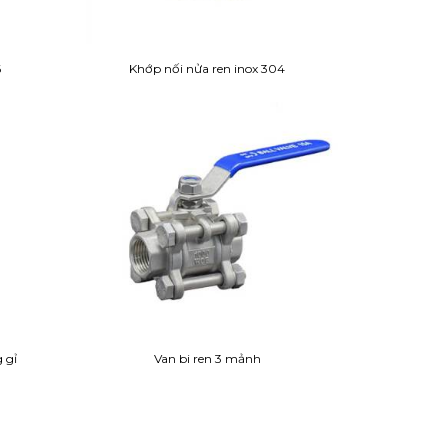
6
Khớp nối nửa ren inox 304
 gỉ
Van bi ren 3 mảnh