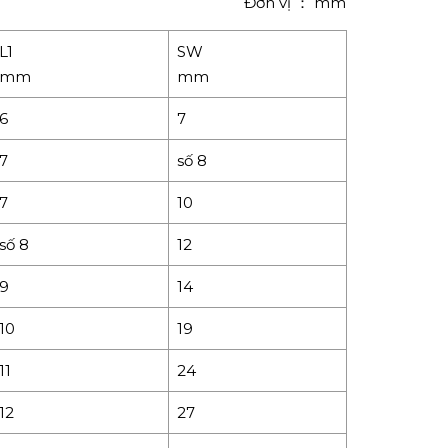
Đơn vị ： mm
L1
SW
mm
mm
6
7
7
số 8
7
10
số 8
12
9
14
10
19
11
24
12
27