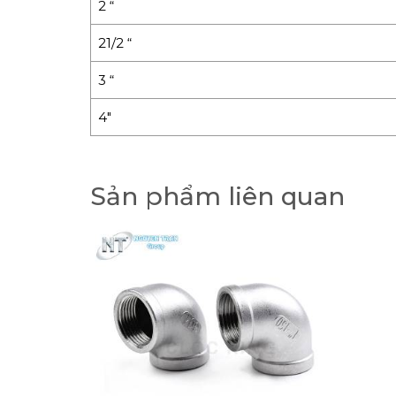
2 “
21/2 “
3 “
4″
Sản phẩm liên quan