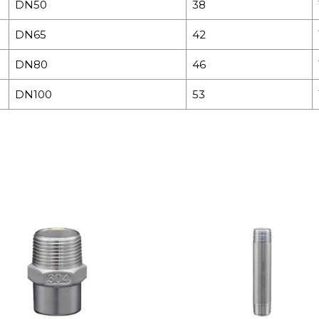
DN50
38
DN65
42
DN80
46
DN100
53