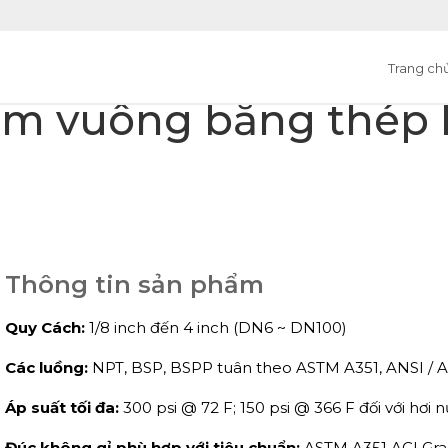
Trang ch
ắm vuông bằng thép 
Thông tin sản phẩm
Quy Cách:
1/8 inch đến 4 inch (DN6 ~ DN100)
Các luồng:
NPT, BSP, BSPP tuân theo ASTM A351,
ANSI / 
Áp suất tối đa:
300 psi @ 72 F; 150 psi @ 366 F đối với hơi 
Đúc không gỉ phù hợp với tiêu chuẩn:
ASTM A351 ACI Grad