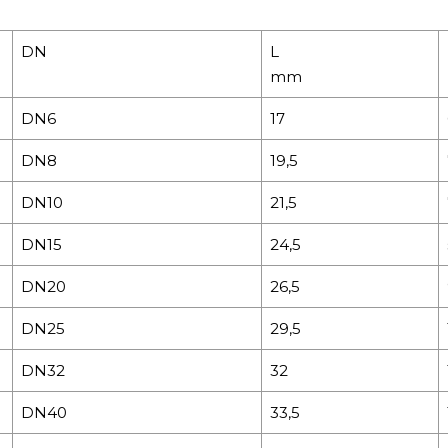
DN
L
mm
DN6
17
DN8
19,5
DN10
21,5
DN15
24,5
DN20
26,5
DN25
29,5
DN32
32
DN40
33,5