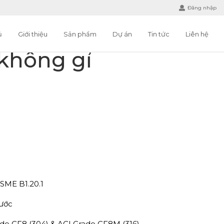
Đăng nhập
ủ
Giới thiệu
Sản phẩm
Dự án
Tin tức
Liên hệ
không gỉ
ASME B1.20.1
nước
e CF8 (304) & ACI Grade CF8M (316)