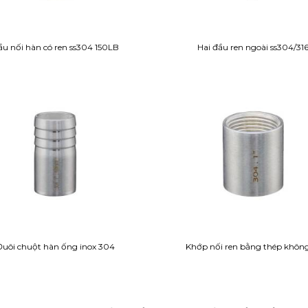
u nối hàn có ren ss304 150LB
Hai đầu ren ngoài ss304/31
Đuôi chuột hàn ống inox 304
Khớp nối ren bằng thép không