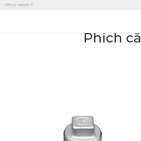
Official website ©
Phích c