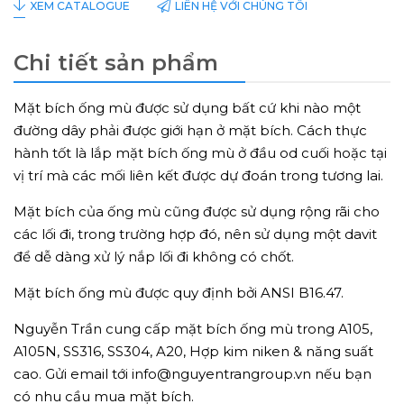
LIÊN HỆ VỚI CHÚNG TÔI
XEM CATALOGUE
Chi tiết sản phẩm
Mặt bích ống mù được sử dụng bất cứ khi nào một
đường dây phải được giới hạn ở mặt bích. Cách thực
hành tốt là lắp mặt bích ống mù ở đầu od cuối hoặc tại
vị trí mà các mối liên kết được dự đoán trong tương lai.
Mặt bích của ống mù cũng được sử dụng rộng rãi cho
các lối đi, trong trường hợp đó, nên sử dụng một davit
để dễ dàng xử lý nắp lối đi không có chốt.
Mặt bích ống mù được quy định bởi ANSI B16.47.
Nguyễn Trần cung cấp mặt bích ống mù trong A105,
A105N, SS316, SS304, A20, Hợp kim niken & năng suất
cao. Gửi email tới info@nguyentrangroup.vn nếu bạn
có nhu cầu mua mặt bích.