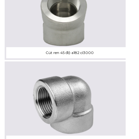
Cút ren 45 độ a182 cl3000