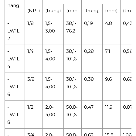
hàng
(NPT)
(trong)
(mm)
(trong)
(mm)
(tron
-
1/8
1,5-
38,1-
0,19
4.8
0,43
LW1L-
3,00
76,2
2
-
1/4
1,5-
38,1-
0,28
7.1
0,56
LW1L-
4,00
101,6
4
-
3/8
1,5-
38,1-
0,38
9,6
0,68
LW1L-
4,00
101,6
6
-
1/2
2,0-
50,8-
0,47
11,9
0,87
LW1L-
4,00
101,6
8
-
3/4
2,0-
50,8-
0,62
15,8
1,06