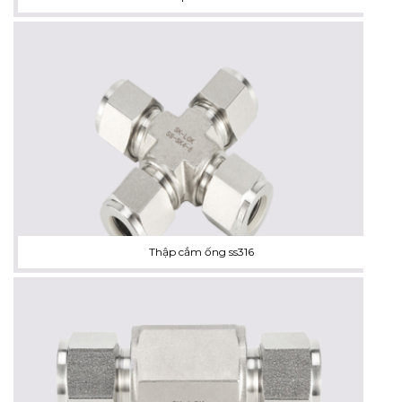
Thập cắm ống ss316