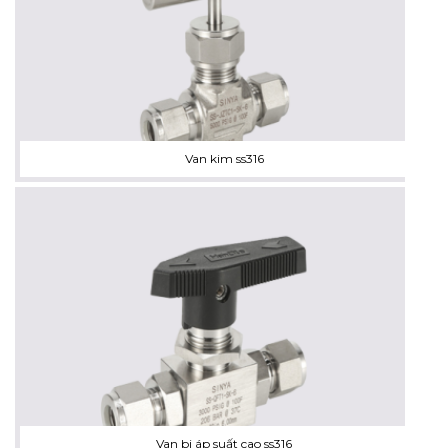
Van kim ss316
Van bi áp suất cao ss316