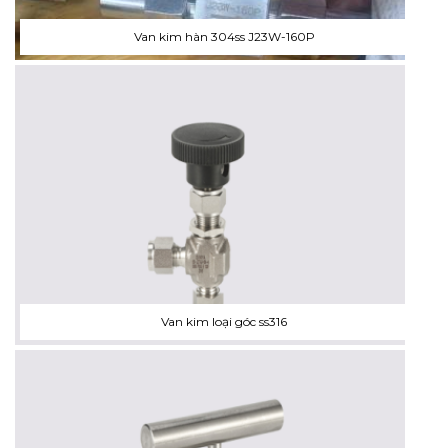
Van kim hàn 304ss J23W-160P
Van kim loại góc ss316