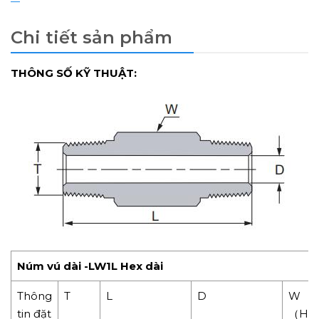
Chi tiết sản phẩm
THÔNG SỐ KỸ THUẬT:
Núm vú dài -LW1L Hex dài
Thông
T
L
D
W
tin đặt
（HE