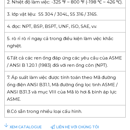
2. Nhiệt độ làm việc: -325 ℉ ~ 800 ℉ (-198 ℃ ~ 426 ℃).
3. lớp vật liệu: SS 304 / 304L, SS 316 / 316S.
4. đọc: NPT, BSP, BSPT, UNF, ISO, SAE, v.v.
5. rò rỉ rò rỉ ngay cả trong điều kiện làm việc khắc
nghiệt.
6.Tất cả các ren ống đáp ứng các yêu cầu của ASME
/ ANSI B 1.20.1 (1983) đối với ren ống côn (NPT).
7. Áp suất làm việc được tính toán theo Mã đường
ống điện ANSI B31.1, Mã đường ống lọc tinh ASME /
ANSI B31.3 và mục VIII của Mã lò hơi & bình áp lực
ASME.
8.Có sẵn trong nhiều loại cấu hình.
LIÊN HỆ VỚI CHÚNG TÔI
XEM CATALOGUE