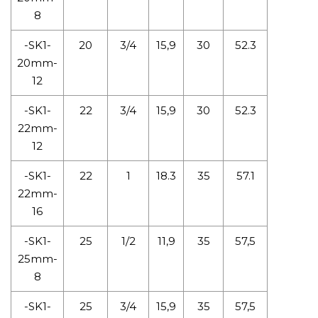
8
-SK1-
20
3/4
15,9
30
52.3
20mm-
12
-SK1-
22
3/4
15,9
30
52.3
22mm-
12
-SK1-
22
1
18.3
35
57.1
22mm-
16
-SK1-
25
1/2
11,9
35
57,5
25mm-
8
-SK1-
25
3/4
15,9
35
57,5