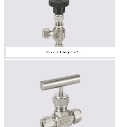
Van kim loại góc ss316