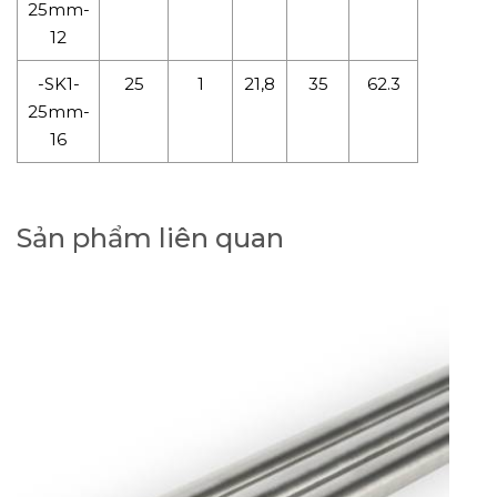
25mm-
12
-SK1-
25
1
21,8
35
62.3
25mm-
16
Sản phẩm liên quan