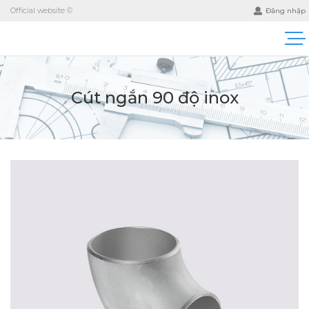
Official website ©
Đăng nhập
Cút ngắn 90 độ inox