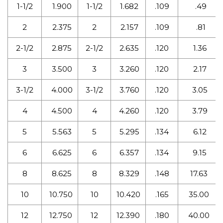
1-1/2
1.900
1-1/2
1.682
.109
.49
2
2.375
2
2.157
.109
.81
2-1/2
2.875
2-1/2
2.635
.120
1.36
3
3.500
3
3.260
.120
2.17
3-1/2
4.000
3-1/2
3.760
.120
3.05
4
4.500
4
4.260
.120
3.79
5
5.563
5
5.295
.134
6.12
6
6.625
6
6.357
.134
9.15
8
8.625
8
8.329
.148
17.63
10
10.750
10
10.420
.165
35.00
12
12.750
12
12.390
.180
40.00