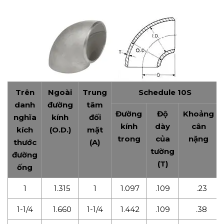
Trên
Ngoài
Trung
Schedule 10S
danh
đường
tâm
Đường
Độ
Khoảng
nghĩa
kính
đối
kính
dày
cân
kích
(O.D.)
mặt
trong
của
nặng
thước
(A)
tường
đường
(T)
ống
1
1.315
1
1.097
.109
.23
1-1/4
1.660
1-1/4
1.442
.109
.38