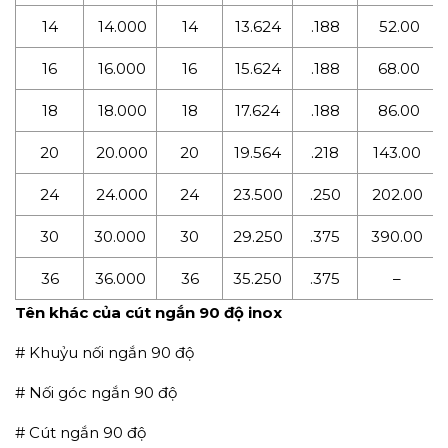
14
14.000
14
13.624
.188
52.00
16
16.000
16
15.624
.188
68.00
18
18.000
18
17.624
.188
86.00
20
20.000
20
19.564
.218
143.00
24
24.000
24
23.500
.250
202.00
30
30.000
30
29.250
.375
390.00
36
36.000
36
35.250
.375
–
Tên khác của cút ngắn 90 độ inox
# Khuỷu nối ngắn 90 độ
# Nối góc ngắn 90 độ
# Cút ngắn 90 độ