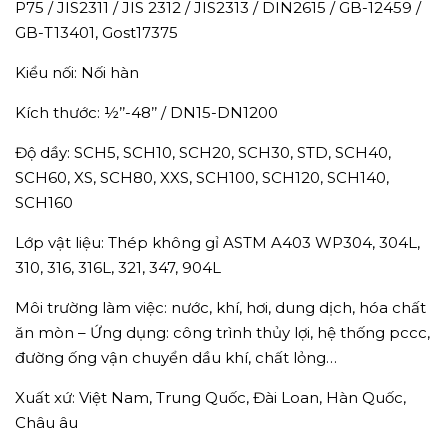
P75 / JIS2311 / JIS 2312 / JIS2313 / DIN2615 / GB-12459 /
GB-T13401, Gost17375
Kiểu nối: Nối hàn
Kích thước: ½’’-48’’ / DN15-DN1200
Độ dầy: SCH5, SCH10, SCH20, SCH30, STD, SCH40,
SCH60, XS, SCH80, XXS, SCH100, SCH120, SCH140,
SCH160
Lớp vật liệu: Thép không gỉ ASTM A403 WP304, 304L,
310, 316, 316L, 321, 347, 904L
Môi trường làm việc: nước, khí, hơi, dung dịch, hóa chất
ăn mòn – Ứng dụng: công trình thủy lợi, hệ thống pccc,
đường ống vận chuyển dầu khí, chất lỏng…
Xuất xứ: Việt Nam, Trung Quốc, Đài Loan, Hàn Quốc,
Châu âu